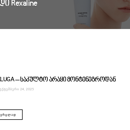
 Rexaline
ELUGA – საკულტო არაყი მონტენეგროდან
ᲔᲥᲢᲔᲛᲑᲔᲠᲘ 24, 2025
ᲕᲠᲪᲚᲐᲓ