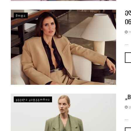
ე
ᲛᲝᲓᲐ
ი
Ო
...
„
ᲧᲕᲔᲚᲐ ᲙᲐᲢᲔᲒᲝᲠᲘᲐ
Დ
...