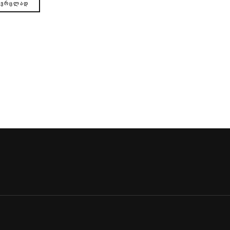
ᲕᲠᲪᲚᲐᲓ