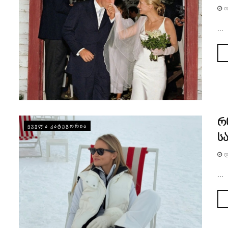
Თ
...
რ
ᲧᲕᲔᲚᲐ ᲙᲐᲢᲔᲒᲝᲠᲘᲐ
ს
Დ
...