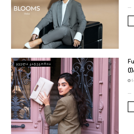
...
F
ᲧᲕᲔᲚᲐ ᲙᲐᲢᲔᲒᲝᲠᲘᲐ
თ
Ნ
...