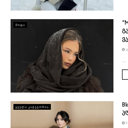
“M
ᲛᲝᲓᲐ
გ
ვ
Დ
...
B
ᲧᲕᲔᲚᲐ ᲙᲐᲢᲔᲒᲝᲠᲘᲐ
პ
Ნ