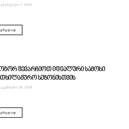
ᲔᲑᲔᲠᲕᲐᲚᲘ 7, 2025
ᲕᲠᲪᲚᲐᲓ
ოგორ შევარჩიოთ იდეალური სამოსი
ათხილამურო სეზონისთვის
ᲔᲙᲔᲛᲑᲔᲠᲘ 28, 2024
ᲕᲠᲪᲚᲐᲓ