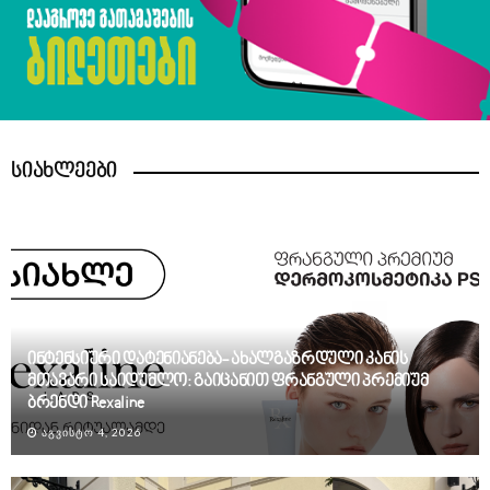
სიახლეები
ინტენსიური დატენიანება- ახალგაზრდული კანის
მთავარი საიდუმლო: გაიცანით ფრანგული პრემიუმ
ბრენდი Rexaline
ᲐᲒᲕᲘᲡᲢᲝ 4, 2026