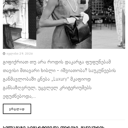
ᲘᲕᲚᲘᲡᲘ 29, 2026
გიფიქრიათ თუ არა როდის დაკარგა ფუფუნებამ
თავისი მთავარი ხიბლი - იშვიათობა? საუკუნეების
განმავლობაში ცნება „Luxury“ მკაფიოდ
განსაზღვრულ, უცვლელ კრიტერიუმებს
ეფუძნებოდა,...
ᲕᲠᲪᲚᲐᲓ