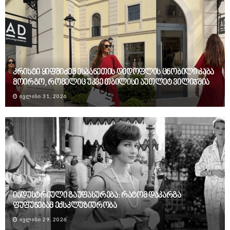
კრისტი ყიფშიძემ ესპანეთის დედოფლის ცნობილი კაბა
მოირგო, რომელიც უკვე თბილისი აუთლეტ ვილიჯშია
ᲘᲕᲚᲘᲡᲘ 31, 2026
ინდუსტრიული გაუფასურება: რატომ დაკარგა
ფუფუნებამ ექსკლუზიურობა
ᲘᲕᲚᲘᲡᲘ 29, 2026