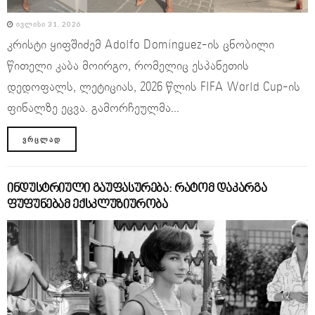
ᲘᲕᲚᲘᲡᲘ 31, 2026
კრისტი ყიფშიძემ Adolfo Domínguez-ის ცნობილი
წითელი კაბა მოირგო, რომელიც ესპანეთის
დედოფალს, ლეტიციას, 2026 წლის FIFA World Cup-ის
ფინალზე ეცვა. გამორჩეულმა...
ᲕᲠᲪᲚᲐᲓ
ინდუსტრიული გაუფასურება: რატომ დაკარგა
ფუფუნებამ ექსკლუზიურობა