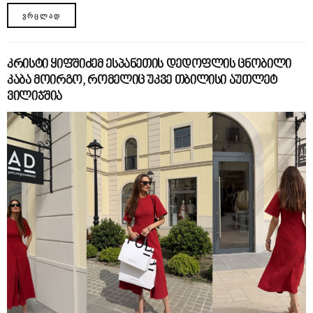
ᲕᲠᲪᲚᲐᲓ
კრისტი ყიფშიძემ ესპანეთის დედოფლის ცნობილი
კაბა მოირგო, რომელიც უკვე თბილისი აუთლეტ
ვილიჯშია