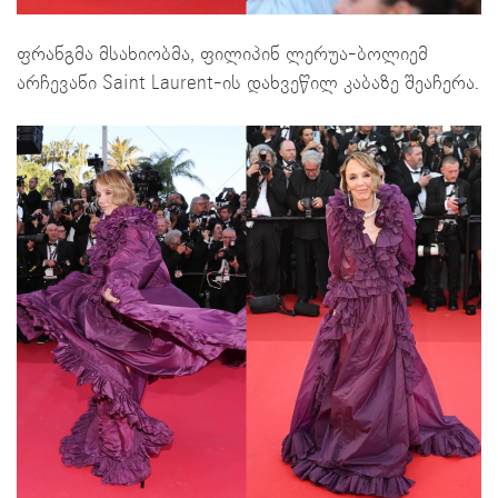
ფრანგმა მსახიობმა, ფილიპინ ლერუა-ბოლიემ
არჩევანი Saint Laurent-ის დახვეწილ კაბაზე შეაჩერა.