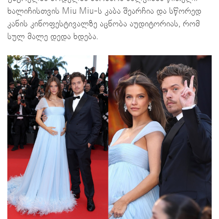
ხალიჩისთვის Miu Miu-ს კაბა შეარჩია და სწორედ
კანის კინოფესტივალზე აცნობა აუდიტორიას, რომ
სულ მალე დედა ხდება.