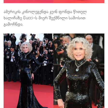
ამერიკის კინოლეგენდა ჯეინ ფონდა წითელ
ხალიჩაზე Gucci-ს მიერ შექმნილი სამოსით
გამოჩნდა.