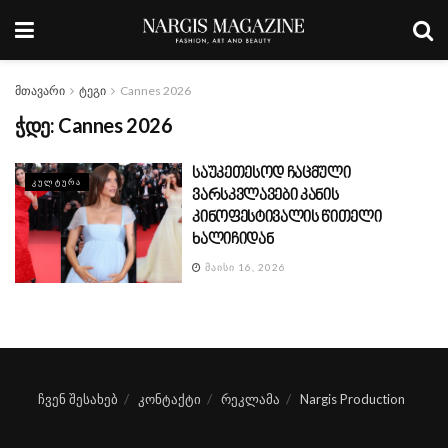
მთავარი
ტეგი
Cannes 2026
ჭდე:
Cannes 2026
საუკეთესოდ ჩაცმული
ᲙᲣᲚᲢᲣᲠᲐ
ვარსკვლავები კანის
კინოფესტივალის წითელი
ხალიჩიდან
ᲛᲐᲘᲡᲘ 16, 2026
ჩვენ შესახებ
კონტაქტი
რეკლამა
Nargis Production