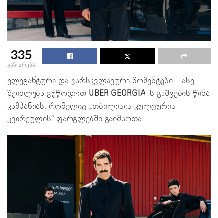
335
გაზიარება
ელეგანტური და ვარსკვლავური მომენტები – ასე
შეიძლება ვუწოდოთ
UBER GEORGIA
-ს გაშვების წინა
კამპანიას, რომელიც „თბილისის კულტურის
კვირეულის“ ფარგლებში გაიმართა.