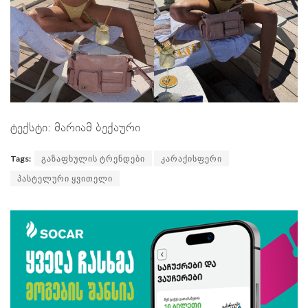
ტექსტი: მარიამ ბექაური
Tags:
გაზაფხულის ტრენდები
კარაქისფერი
პასტელური ყვითელი