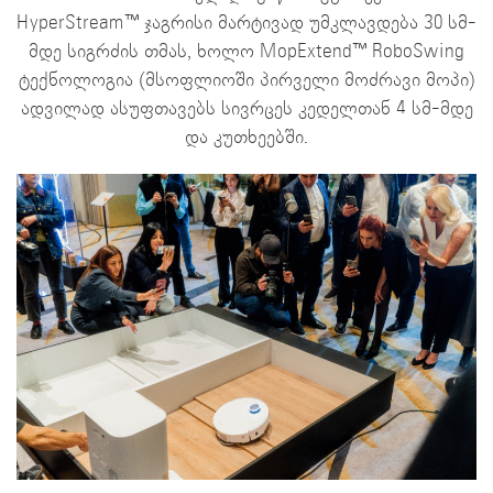
HyperStream™ ჯაგრისი მარტივად უმკლავდება 30 სმ-
მდე სიგრძის თმას, ხოლო MopExtend™ RoboSwing
ტექნოლოგია (მსოფლიოში პირველი მოძრავი მოპი)
ადვილად ასუფთავებს სივრცეს კედელთან 4 სმ-მდე
და კუთხეებში.