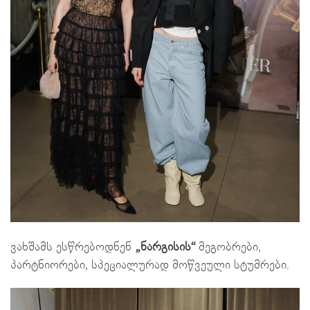
ვახშამს ესწრებოდნენ
„ნარგისის“
მეგობრები,
პარტნიორები, სპეციალურად მოწვეული სტუმრები.