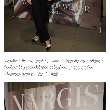
საღამოს მუსიკალურად საბა მიქელაძე აფორმებდა,
რომელმაც ჯადოსნური ჰანგებით კიდევ უფრო
ამაღლებული განწყობა შექმნა.