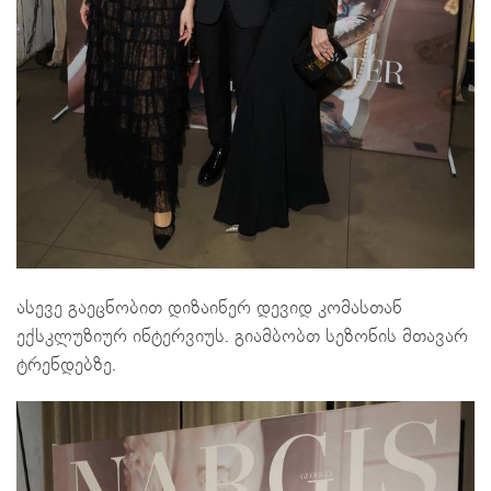
ასევე გაეცნობით დიზაინერ დევიდ კომასთან
ექსკლუზიურ ინტერვიუს. გიამბობთ სეზონის მთავარ
ტრენდებზე.