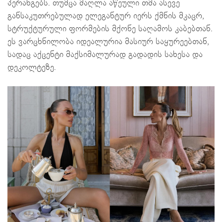
პერანგებს. თუმცა მაღლა აწეული თმა ასევე
განსაკუთრებულად ელეგანტურ იერს ქმნის მკაცრ,
სტრუქტურული ფორმების მქონე საღამოს კაბებთან.
ეს ვარცხნილობა იდეალურია მასიურ საყურეებთან,
სადაც აქცენტი მაქსიმალურად გადადის სახესა და
დეკოლტეზე.