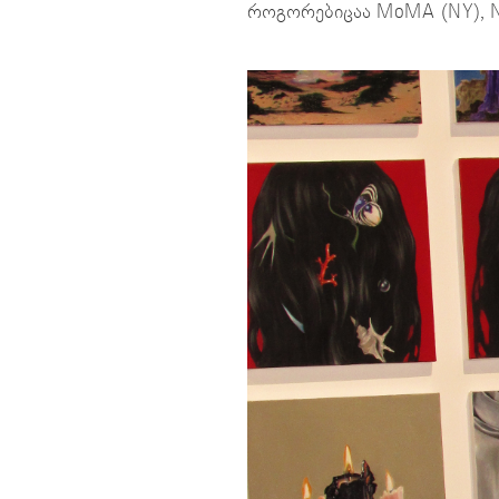
როგორებიცაა MoMA (NY), New