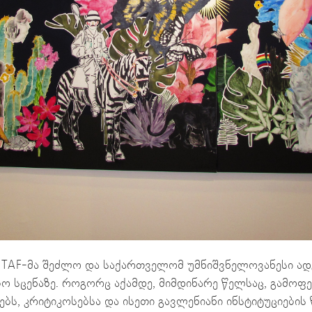
 TAF-მა შეძლო და საქართველომ უმნიშვნელოვანესი ა
 სცენაზე. როგორც აქამდე, მიმდინარე წელსაც, გამოფე
ბს, კრიტიკოსებსა და ისეთი გავლენიანი ინსტიტუციების