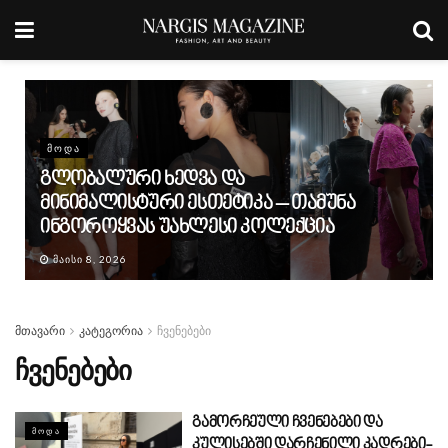
ᲛᲝᲓᲐ
გლობალური ხედვა და
მინიმალისტური ესთეტიკა – თამუნა
ინგოროყვას უახლესი კოლექცია
ᲛᲐᲘᲡᲘ 8, 2026
მთავარი
კატეგორია
ჩვენებები
ჩვენებები
გამორჩეული ჩვენებები და
ᲛᲝᲓᲐ
კულისებში დარჩენილი კადრები-