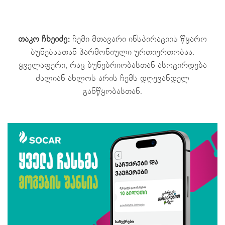
თაკო ჩხეიძე:
ჩემი მთავარი ინსპირაციის წყარო
ბუნებასთან ჰარმონიული ურთიერთობაა.
ყველაფერი, რაც ბუნებრიობასთან ასოცირდება
ძალიან ახლოს არის ჩემს დღევანდელ
განწყობასთან.