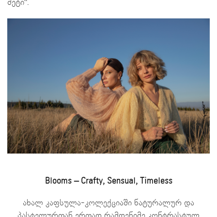
მეტი“.
Blooms – Crafty, Sensual, Timeless
ახალ კაფსულა-კოლექციაში ნატურალურ და
პასტელურთან ერთად რამდენიმე კონტრასტულ