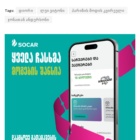
Tags:
დიორი
ლუი ვიტონი
პარიზის მოდის კვირეული
ჯონათან ანდერსონი