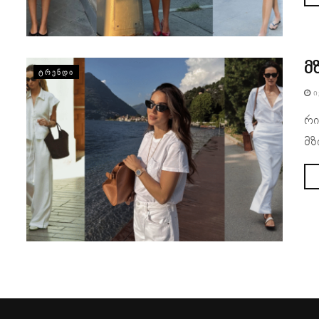
მ
ᲢᲠᲔᲜᲓᲘ
Ი
რი
მზ