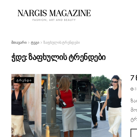
მთავარი
ტეგი
ზაფხულის ტრენდები
ჭდე:
ზაფხულის ტრენდები
7
ᲢᲠᲔᲜᲓᲘ
Მ
ზა
მო
ტრ