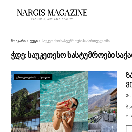
მთავარი
ტეგი
საუკეთესო სასტუმროები საქართველოში
ჭდე:
საუკეთესო სასტუმროები სა
ზ
ᲪᲮᲝᲕᲠᲔᲑᲘᲡ ᲡᲢᲘᲚᲘ
ვ
Ი
ზა
რა