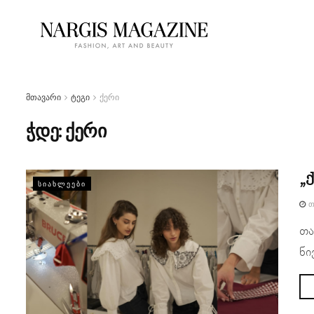
მთავარი
ტეგი
ქერი
ჭდე:
ქერი
„
ᲡᲘᲐᲮᲚᲔᲔᲑᲘ
Თ
თა
ნი