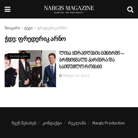
მთავარი
ტეგი
ფრედერიკ არნო
ჭდე:
ფრედერიკ არნო
ლისა ყურადღების ცენტრში –
ᲡᲘᲐᲮᲚᲔᲔᲑᲘ
ბრწყინვალე კარიერა და
საიდუმლო რომანი
ᲛᲐᲠᲢᲘ 19, 2025
ჩვენ შესახებ
კონტაქტი
რეკლამა
Nargis Production