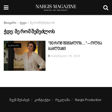
მთავარი
ტეგი
მე რომ შემეძლოს
ჭდე:
მე რომ შემეძლოს
“მე რომ შემეძლოს…” – ოლგა
ᲞᲔᲠᲡᲝᲜᲐ
ბაბლუანი
ᲗᲔᲑᲔᲠᲕᲐᲚᲘ 18, 2026
ჩვენ შესახებ
კონტაქტი
რეკლამა
Nargis Production