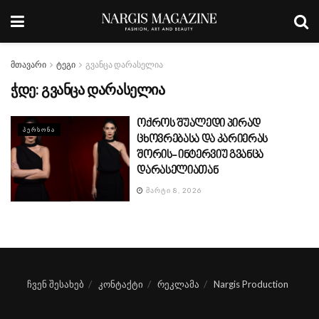
მთავარი
ტეგი
გვანცა დარასელია
ჭდე:
გვანცა დარასელია
ოქროს შუალედი პირად
ᲞᲔᲠᲡᲝᲜᲐ
ცხოვრებასა და კარიერას
შორის- ინტერვიუ გვანცა
დარასელიათან
ᲛᲐᲠᲢᲘ 8, 2026
ჩვენ შესახებ
კონტაქტი
რეკლამა
Nargis Production