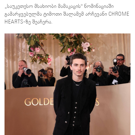
„საუკეთესო მსახიობი მამაკაცის“ ნომინაციაში
გამარჯვებულმა ტიმოთი შალამემ არჩევანი CHROME
HEARTS-ზე შეაჩერა.