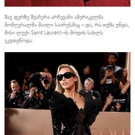
შავ ფერზე შეაჩერა არჩევანი ამერიკელმა
მომღერალმა მაილი საირუსმაც – და, რა თქმა უნდა,
მისი ლუქი Saint Laurent-ის მოდის სახლს
ეკუთვნოდა.