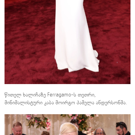
წითელ ხალიჩაზე Ferragamo-ს თეთრი,
მინიმალისტური კაბა მოირგო პამელა ანდერსონმა.