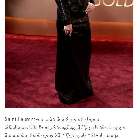
Saint Laurent-ის კაბა მოირგო ბრენდის
ამბასადორმა ზოი კრავიცმაც. 37 წლის ამერიკელი
მსახიობი, რომელიც 2017 წლიდან YSL-ის სახეა,