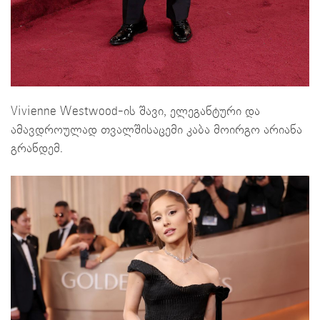
Vivienne Westwood-ის შავი, ელეგანტური და
ამავდროულად თვალშისაცემი კაბა მოირგო არიანა
გრანდემ.