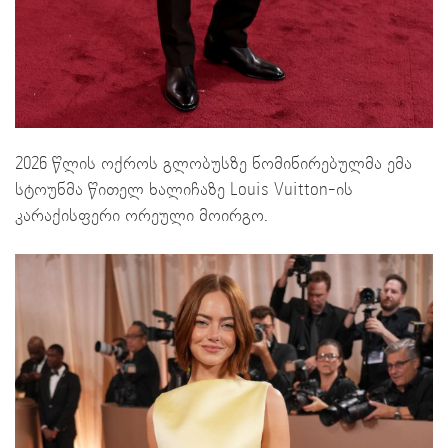
2026 წლის ოქროს გლობუსზე ნომინირებულმა ემა
სტოუნმა წითელ ხალიჩაზე Louis Vuitton-ის
კარაქისფერი ორეული მოირგო.