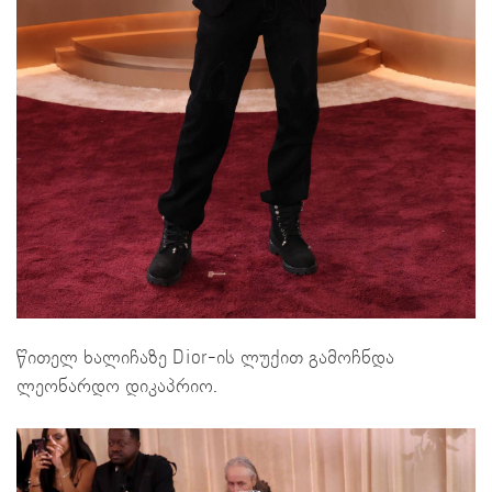
წითელ ხალიჩაზე Dior-ის ლუქით გამოჩნდა
ლეონარდო დიკაპრიო.