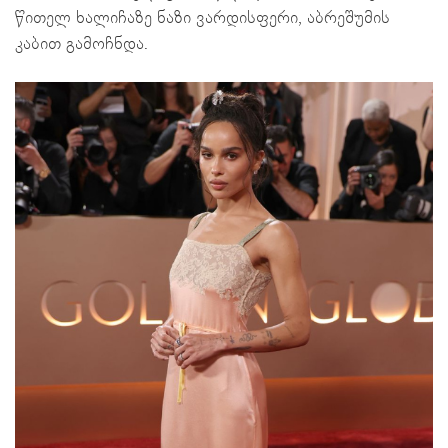
წითელ ხალიჩაზე ნაზი ვარდისფერი, აბრეშუმის
კაბით გამოჩნდა.