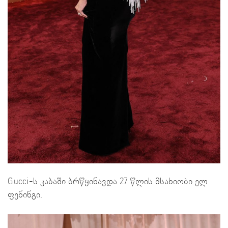
Gucci-ს კაბაში ბრწყინავდა 27 წლის მსახიობი ელ
ფენინგი.