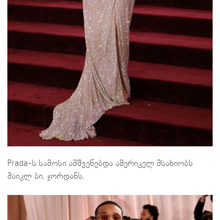
Prada-ს სამოსი ამშვენებდა ამერიკელ მსახიობს
მაიკლ ბი. ჯორდანს.