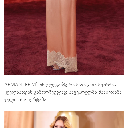
ARMANI PRIVÉ-ის ელეგანტური შავი კაბა შეარჩია
ყველასთვის გამორჩეულად საყვარელმა მსახიობმა
ჯულია რობერტსმა.