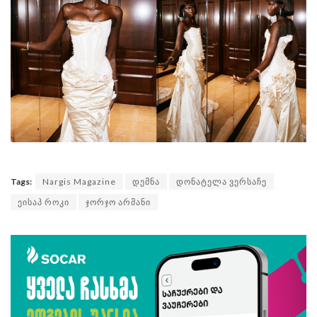
Tags:
Nargis Magazine
დემნა
დონატელა ვერსაჩე
ეისაპ როკი
ჯორჯო არმანი