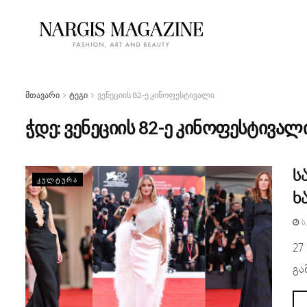
მთავარი
ტეგი
ვენეციის 82-ე კინოფესტივალი
ჭდე:
ვენეციის 82-ე კინოფესტივალ
ს
ᲙᲣᲚᲢᲣᲠᲐ
ხ
Ს
27
გა