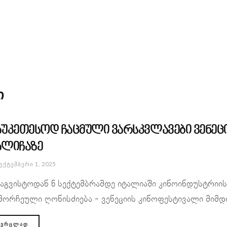
ი
აუკეთესოდ ჩაცმული ვარსკვლავები ვენეც
ალიჩაზე
ᲔᲥᲢᲔᲛᲑᲔᲠᲘ 1, 2025
 აგვისტოდან 6 სექტემბრამდე იტალიაში კინოინდუსტრი
მორჩეული ღონისძიება - ვენეციის კინოფესტივალი მიმდი
ᲕᲠᲪᲚᲐᲓ