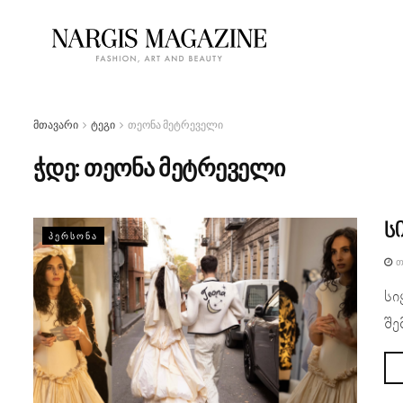
მთავარი
ტეგი
თეონა მეტრეველი
ჭდე:
თეონა მეტრეველი
ს
ᲞᲔᲠᲡᲝᲜᲐ
Თ
სი
შე