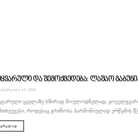
იყვარული და შემოქმედება: ლაშაო გაბუნ
ᲔᲑᲔᲠᲕᲐᲚᲘ 14, 2026
ყვარული ყველაზე ხშირად მოულოდნელად, ყოველგვარი წ
მთხვევები, როდესაც გრძნობა ჰარმონიულად ერწყმის წყვ
ᲕᲠᲪᲚᲐᲓ