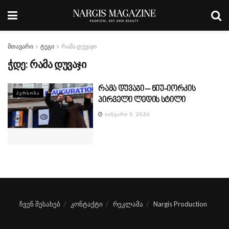
მთავარი
ტეგი
რამა დუვაჯი
ჭდე:
რამა დუვაჯი
რამა დუვაჯი – ნიუ-იორკის
ᲞᲔᲠᲡᲝᲜᲐ
პირველი ლედის სტილი
ᲘᲐᲜᲕᲐᲠᲘ 5, 2026
ჩვენ შესახებ
კონტაქტი
რეკლამა
Nargis Production