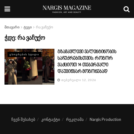
მთავარი
ტეგი
რა ვაჩუქო
ჭდე:
რა ვაჩუქო
გზამკვლევი ვალენტინობის
ᲪᲮᲝᲕᲠᲔᲑᲘᲡ ᲡᲢᲘᲚᲘ
საჩუქრებისთვის: როგორ
ვაქციოთ 14 თებერვალი
დაუვიწყარ მოგონებად
ᲗᲔᲑᲔᲠᲕᲐᲚᲘ 12, 2026
ჩვენ შესახებ
კონტაქტი
რეკლამა
Nargis Production