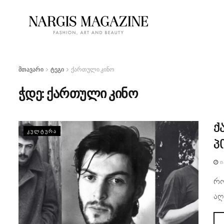
მთავარი
ტეგი
ქართული კინო
ჭდე:
ქართული კინო
ქ
ᲙᲣᲚᲢᲣᲠᲐ
პ
Ი
რო
აღ