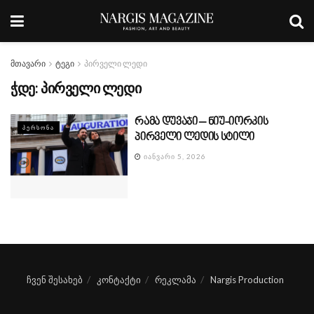
მთავარი
ტეგი
პირველი ლედი
ჭდე:
პირველი ლედი
რამა დუვაჯი – ნიუ-იორკის
ᲞᲔᲠᲡᲝᲜᲐ
პირველი ლედის სტილი
ᲘᲐᲜᲕᲐᲠᲘ 5, 2026
ჩვენ შესახებ
კონტაქტი
რეკლამა
Nargis Production