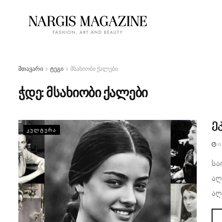
მთავარი
ტეგი
მსახიობი ქალები
ჭდე:
მსახიობი ქალები
ე
ᲙᲣᲚᲢᲣᲠᲐ
Ი
სა
აღ
აღ