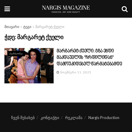
მთავარი
ტეგი
მარგარეტ ქუელი
ჭდე:
მარგარეტ ქუელი
მარგარეტ ქუელი: გზა ენდი
ᲞᲔᲠᲡᲝᲜᲐ
მაკდაუელის “ჩრდილიდან”
დამოუკიდებელ წარმატებამდე
ᲜᲝᲔᲛᲑᲔᲠᲘ 11, 2025
ჩვენ შესახებ
კონტაქტი
რეკლამა
Nargis Production