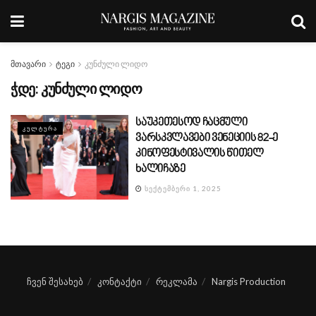
მთავარი
ტეგი
კუნძული ლიდო
ჭდე:
კუნძული ლიდო
საუკეთესოდ ჩაცმული
ᲙᲣᲚᲢᲣᲠᲐ
ვარსკვლავები ვენეციის 82-ე
კინოფესტივალის წითელ
ხალიჩაზე
ᲡᲔᲥᲢᲔᲛᲑᲔᲠᲘ 1, 2025
ჩვენ შესახებ
კონტაქტი
რეკლამა
Nargis Production