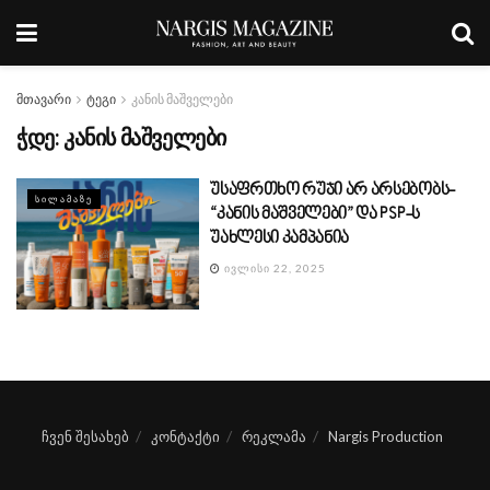
მთავარი
ტეგი
კანის მაშველები
ჭდე:
კანის მაშველები
უსაფრთხო რუჯი არ არსებობს-
ᲡᲘᲚᲐᲛᲐᲖᲔ
“კანის მაშველები” და PSP-ს
უახლესი კამპანია
ᲘᲕᲚᲘᲡᲘ 22, 2025
ჩვენ შესახებ
კონტაქტი
რეკლამა
Nargis Production