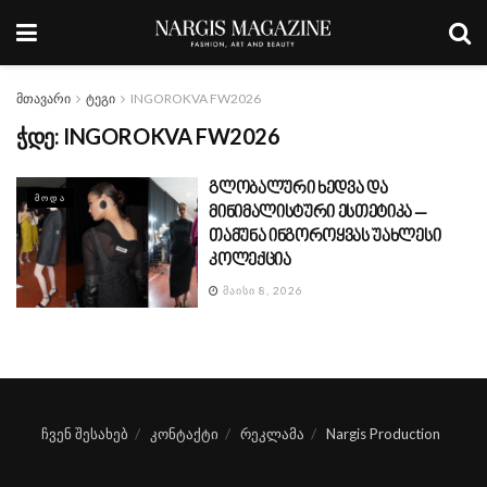
მთავარი
ტეგი
INGOROKVA FW2026
ჭდე:
INGOROKVA FW2026
გლობალური ხედვა და
ᲛᲝᲓᲐ
მინიმალისტური ესთეტიკა –
თამუნა ინგოროყვას უახლესი
კოლექცია
ᲛᲐᲘᲡᲘ 8, 2026
ჩვენ შესახებ
კონტაქტი
რეკლამა
Nargis Production