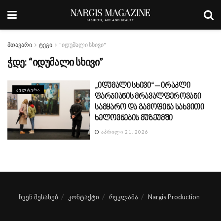
მთავარი
ტეგი
"იდუმალი სხივი"
ჭდე:
“იდუმალი სხივი”
„იდუმალი სხივი“ – ირაკლი
ᲙᲣᲚᲢᲣᲠᲐ
ფარჯიანის მრავალფეროვანი
სამყარო და გამოფენა სახვითი
ხელოვნების მუზეუმში
ᲐᲞᲠᲘᲚᲘ 21, 2026
ჩვენ შესახებ
კონტაქტი
რეკლამა
Nargis Production