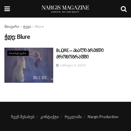
მთავარი
ტეგი
Blure
ჭდე:
Blure
BLŪRE – ახალი ბრენდი
ᲡᲘᲐᲮᲚᲔᲔᲑᲘ
ქრონოგრაფში
ᲐᲞᲠᲘᲚᲘ 4, 2025
ჩვენ შესახებ
კონტაქტი
რეკლამა
Nargis Production