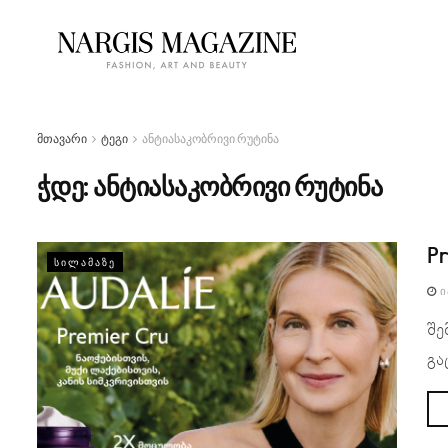
მთავარი
ტეგი
ანტიასაკობრივი რუტინა
ჭდე:
ანტიასაკობრივი რუტინა
P
ᲡᲘᲚᲐᲛᲐᲖᲔ
Ი
შე
გა