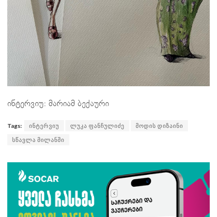
ინტერვიუ: მარიამ ბექაური
Tags:
ინტერვიუ
ლუკა ფანჩულიძე
მოდის დიზაინი
სწავლა მილანში